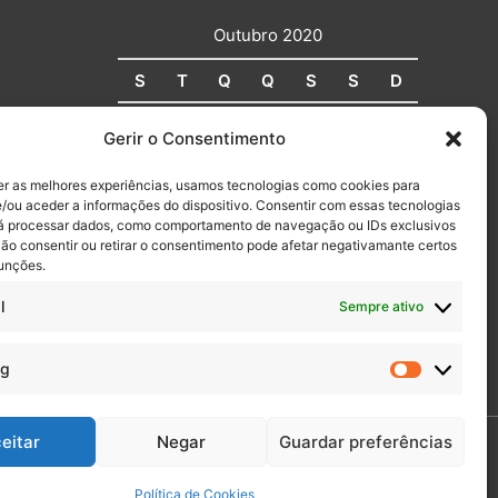
Outubro 2020
S
T
Q
Q
S
S
D
1
2
3
4
Gerir o Consentimento
ização
5
6
7
8
9
10
11
er as melhores experiências, usamos tecnologias como cookies para
12
13
14
15
16
17
18
/ou aceder a informações do dispositivo. Consentir com essas tecnologias
rá processar dados, como comportamento de navegação ou IDs exclusivos
19
20
21
22
23
24
25
Não consentir ou retirar o consentimento pode afetar negativamante certos
nico
26
27
28
29
30
31
funções.
l
Sempre ativo
ã)
ng
Marketin
eitar
Negar
Guardar preferências
| Powered by Paginadoze Soluções Informáticas
Política de Cookies