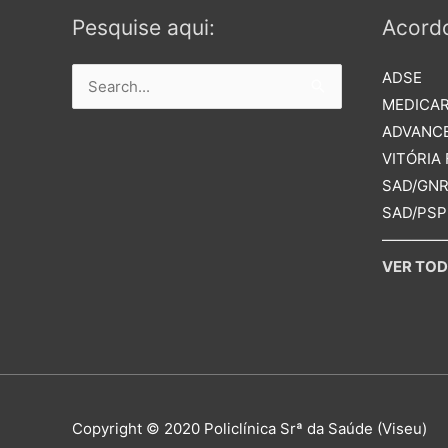
Pesquise aqui:
Acord
ADSE
Search
MEDICA
for:
ADVANC
VITÓRIA
SAD/GN
SAD/PSP
————
VER TOD
Copyright © 2020 Policlínica Srª da Saúde (Viseu)