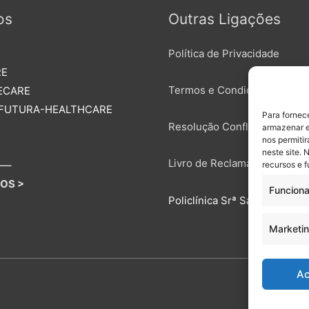
os
Outras Ligações
Política de Privacidade
RE
Termos e Condições de Util
ECARE
 FUTURA-HEALTHCARE
Para fornec
Resolução Conflitos ERS
R
armazenar e
nos permiti
neste site. 
Livro de Reclamações Eletró
—–
recursos e 
OS >
Funciona
Policlínica Srª Saúde (Covilh
Marketi
Ac