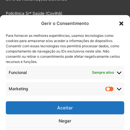
Policlínica Srª Saúde (Covilhã)
Gerir o Consentimento
Outubro 2020
Para fornecer as melhores experiências, usamos tecnologias como
cookies para armazenar e/ou aceder a informações do dispositivo.
S
T
Q
Q
S
S
D
Consentir com essas tecnologias nos permitirá processar dados, como
comportamento de navegação ou IDs exclusivos neste site. Não
1
2
3
4
consentir ou retirar o consentimento pode afetar negativamante certos
recursos e funções.
5
6
7
8
9
10
11
12
13
14
15
16
17
18
Funcional
Sempre ativo
19
20
21
22
23
24
25
26
27
28
29
30
31
Marketing
Marketi
Aceitar
Negar