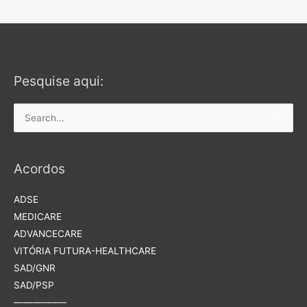
e
a
r
c
Pesquise aqui:
h
f
o
Search
r
for:
:
Acordos
ADSE
MEDICARE
ADVANCECARE
VITÓRIA FUTURA-HEALTHCARE
SAD/GNR
SAD/PSP
—————–