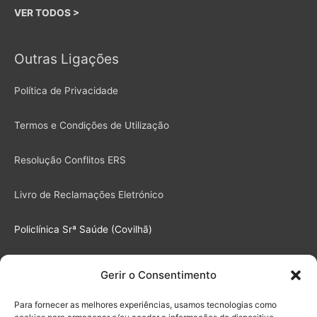
VER TODOS >
Outras Ligações
Política de Privacidade
Termos e Condições de Utilização
Resolução Conflitos ERS
Livro de Reclamações Eletrónico
Policlínica Srª Saúde (Covilhã)
Gerir o Consentimento
Agosto 2026
S
T
Q
Q
S
S
D
Para fornecer as melhores experiências, usamos tecnologias como